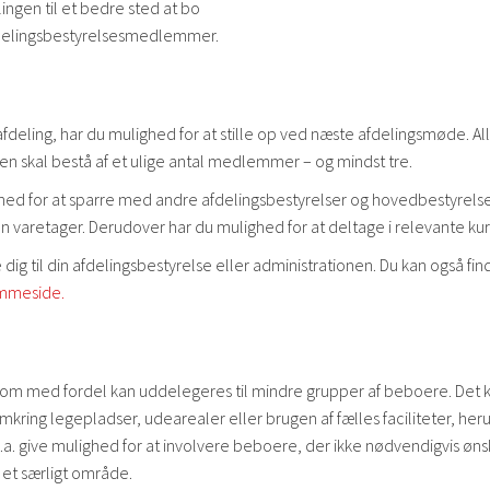
lingen til et bedre sted at bo
 afdelingsbestyrelsesmedlemmer.
n afdeling, har du mulighed for at stille op ved næste afdelingsmøde. Al
en skal bestå af et ulige antal medlemmer – og mindst tre.
hed for at sparre med andre afdelingsbestyrelser og hovedbestyrel
 varetager. Derudover har du mulighed for at deltage i relevante kur
ig til din afdelingsbestyrelse eller administrationen. Du kan også fin
mmeside.
som med fordel kan uddelegeres til mindre grupper af beboere. Det 
ring legepladser, udearealer eller brugen af fælles faciliteter, her
.a. give mulighed for at involvere beboere, der ikke nødvendigvis øns
 et særligt område.