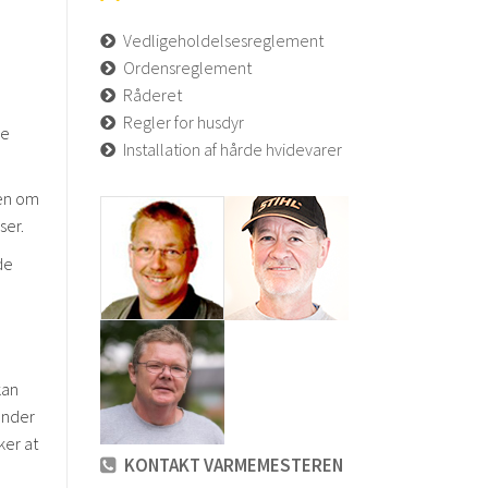
Vedligeholdelsesreglement
Ordensreglement
Råderet
Regler for husdyr
le
Installation af hårde hvidevarer
sen om
ser.
de
kan
under
ker at
KONTAKT VARMEMESTEREN