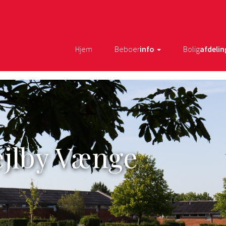
Hjem
Beboer
info
Bolig
afdelin
ejlby Vænge