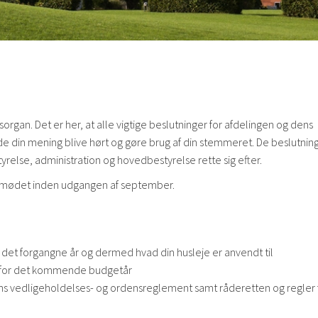
rgan. Det er her, at alle vigtige beslutninger for afdelingen og dens
e din mening blive hørt og gøre brug af din stemmeret. De beslutning
relse, administration og hovedbestyrelse rette sig efter.
ngsmødet inden udgangen af september.
 det forgangne år og dermed hvad din husleje er anvendt til
t for det kommende budgetår
ns vedligeholdelses- og ordensreglement samt råderetten og regler 