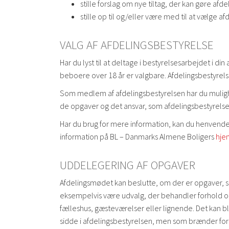
stille forslag om nye tiltag, der kan gøre afde
stille op til og/eller være med til at vælge
VALG AF AFDELINGSBESTYRELSE
Har du lyst til at deltage i bestyrelsesarbejdet i di
beboere over 18 år er valgbare. Afdelingsbestyrels
Som medlem af afdelingsbestyrelsen har du mulig
de opgaver og det ansvar, som afdelingsbestyrelsen
Har du brug for mere information, kan du henvende d
information på BL – Danmarks Almene Boligers
hje
UDDELEGERING AF OPGAVER
Afdelingsmødet kan beslutte, om der er opgaver, 
eksempelvis være udvalg, der behandler forhold omk
fælleshus, gæsteværelser eller lignende. Det kan bl
sidde i afdelingsbestyrelsen, men som brænder for