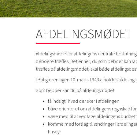
AFDELINGSMØDET
Afdelingsmødet er afdelingens centrale beslutningso
beboere træffes. Det er her, du som beboer kan lad
træffes på afdelingsmødet, skal både afdelingsbesty
I Boligforeningen 10. marts 1943 afholdes afdeli
Som beboer kan du på afdelingsmødet:
få indsigt i hvad der sker i afdelingen
blive orienteret om afdelingens regnskab for
være med til at vedtage afdelingens budge
komme med forslag til ændringer i afdelinge
husdyr