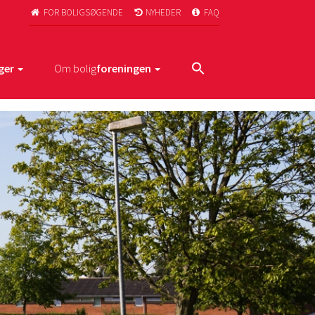
FOR BOLIGSØGENDE
NYHEDER
FAQ



ger
Om bolig
foreningen