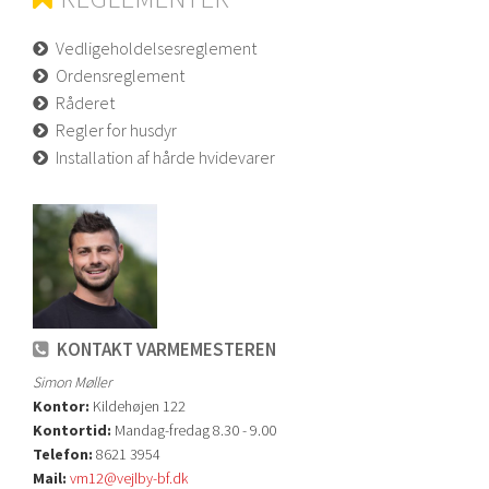
Vedligeholdelsesreglement
Ordensreglement
Råderet
Regler for husdyr
Installation af hårde hvidevarer
KONTAKT VARMEMESTEREN
Simon Møller
Kontor:
Kildehøjen 122
Kontortid:
Mandag-fredag 8.30 - 9.00
Telefon:
8621 3954
Mail:
vm12@vejlby-bf.dk