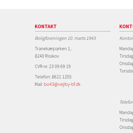
KONTAKT
KONT
Boligforeningen 10. marts 1943
Kontor
Tranekærparken 1,
Mandag
8240 Risskov
Tirsdag
Onsdag
CVR-nr. 23 09 69 19
Torsda
Telefon: 8621 1255
Mail:
bo43@vejlby-bf.dk
Telefo
Mandag
Tirsdag
Onsdag