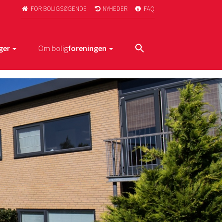
FOR BOLIGSØGENDE
NYHEDER
FAQ



ger
Om bolig
foreningen