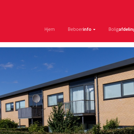
Hjem
Beboer
info
Bolig
afdelin