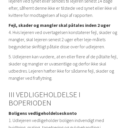
lejeren ved synet eller sendes til lejeren senest 14 dage
efter, såfremt denne ikke er tilstede ved synet eller ikke vil
kvittere for modtagelsen af kopi af rapporten.
Fejl, skader og mangler skal påtales inden 2 uger
4. Hvis lejeren ved overtagelsen konstaterer fejl, skader og
mangler, skal lejeren senest 2 uger efter leje-målets
begyndelse skriftligt påtale disse over for udlejeren.
5. Udlejeren kan vurdere, at en eller flere af de påtalte fejl,
skader og mangler er uvæsentlige og derfor ikke skal
udbedres. Lejeren hæfter ikke for sådanne fejl, skader og
mangler ved fraflytning.
III VEDLIGEHOLDELSE I
BOPERIODEN
Boligens vedligeholdelseskonto
1. Udlejeren vedligeholder boligen indvendigt med
hvidtning, maling, tapetsering og gulvbehandling i