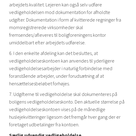
arbejdets kvalitet. Lejeren kan også selv udføre
vedligeholdelsen mod dokumentation for afholdte
udgifter. Dokumentation i form af kvitterede regninger fra
momsregistrerede virksomheder skal
fremsendes/afleveres til boligforeningens kontor
umiddelbart efter arbejdets udførelse.
6. I den enkelte afdeling kan det besluttes, at
vedligeholdelseskontoen kan anvendes til yderligere
vedligeholdelsesarbejder i naturlig forbindelse med
foranstående arbejder, under forudsætning af at
hensættelsesbeløbet forhøjes.
7. Udgifterne til vedligeholdelse skal dokumenteres på
boligens vedligeholdelseskonto. Den aktuelle størrelse på
vedligeholdelseskontoen vises på de månedlige
huslejekvitteringer ligesom det fremgår hver gang der er
foretaget udbetalinger fra kontoen.
Særlig udvendig vedligeholdelse