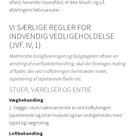
affald, herunder haveaffald, er ikke tilladt i og på
afdelingens fællesarealer.
VI SÆRLIGE REGLER FOR
INDVENDIG VEDLIGEHOLDELSE
(JVF. IV, 1)
Medmindre boligforeningen og boligtageren aftaler en
ændring af overfladebehandling, skal der foretages maling
af flader, der ved indflytningen fremtræder malet,
tapetsering af tapetserede flader etc.
STUER, VÆRELSER OG ENTRÉ
Vægbehandling
1. Vægge i stuer/værelser/entré er ved indflytningen
tapetserede og/eller malede og kan vedligeholdes med
tapet og vægmaling.
Loftbehandling