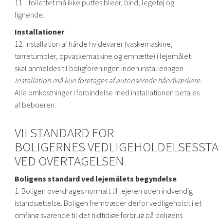
11. I toilettet må ikke puttes bleer, bind, legetøj og
lignende.
Installationer
12. Installation af hårde hvidevarer (vaskemaskine,
tørretumbler, opvaskemaskine og emhætte) i lejemålet
skal anmeldes til boligforeningen inden installeringen.
Installation må kun foretages af autoriserede håndværkere.
Alle omkostninger i forbindelse med installationen betales
af beboeren.
VII STANDARD FOR
BOLIGERNES VEDLIGEHOLDELSESST
VED OVERTAGELSEN
Boligens standard ved lejemålets begyndelse
1. Boligen overdrages normalt til lejeren uden indvendig
istandsættelse. Boligen fremtræder derfor vedligeholdt i et
omfang svarende til det hidtidige forbrug på boligens