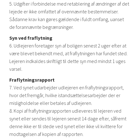
5. Udgifter i forbindelse med retablering af ændringer af det
lejede er ikke omfattet af ovennævnte bestemmelser.
Sådanne krav kan gøres gældende i fuldt omfang, uanset
de forannævnte begrænsninger.
Syn ved fraflytning
6. Udlejeren foretager syn af boligen senest 2 uger efter at
være blevet bekendt med, at fraflytningen har fundet sted.
Lejeren indkaldes skriftligt til dette syn med mindst 1 uges
varsel.
Fraflytningsrapport
7. Ved synet udarbejder udlejeren en fraflytningsrapport,
hvor det fremgår, hvilke istandsættelsesarbejder der er
misligholdelse eller betales af udlejeren.
8. Kopi af fraflytningsrapporten udleveres til lejeren ved
synet eller sendes til lejeren senest 14 dage efter, såfremt
denne ikke er til stede ved synet eller ikke vil kvittere for
modtagelsen af kopien af rapporten.