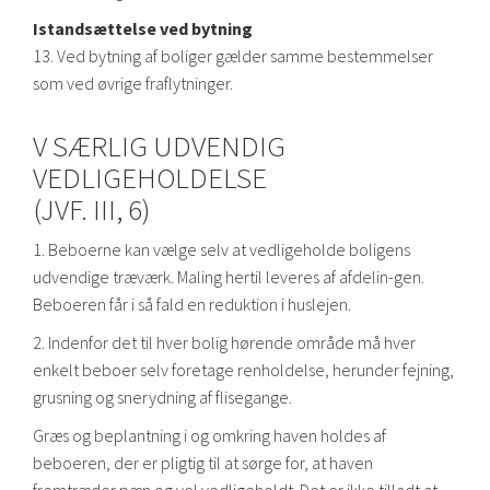
Istandsættelse ved bytning
13. Ved bytning af boliger gælder samme bestemmelser
som ved øvrige fraflytninger.
V SÆRLIG UDVENDIG
VEDLIGEHOLDELSE
(JVF. III, 6)
1. Beboerne kan vælge selv at vedligeholde boligens
udvendige træværk. Maling hertil leveres af afdelin-gen.
Beboeren får i så fald en reduktion i huslejen.
2. Indenfor det til hver bolig hørende område må hver
enkelt beboer selv foretage renholdelse, herunder fejning,
grusning og snerydning af flisegange.
Græs og beplantning i og omkring haven holdes af
beboeren, der er pligtig til at sørge for, at haven