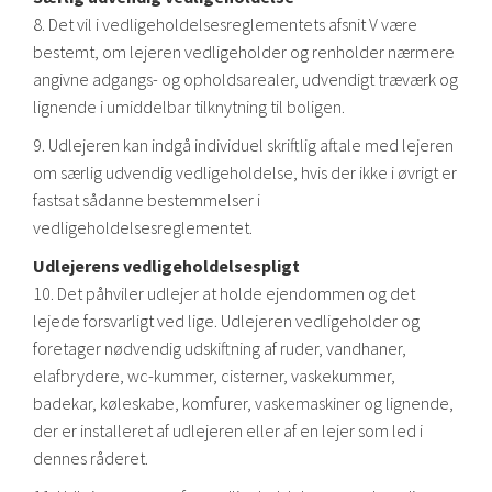
8. Det vil i vedligeholdelsesreglementets afsnit V være
bestemt, om lejeren vedligeholder og renholder nærmere
angivne adgangs- og opholdsarealer, udvendigt træværk og
lignende i umiddelbar tilknytning til boligen.
9. Udlejeren kan indgå individuel skriftlig aftale med lejeren
om særlig udvendig vedligeholdelse, hvis der ikke i øvrigt er
fastsat sådanne bestemmelser i
vedligeholdelsesreglementet.
Udlejerens vedligeholdelsespligt
10. Det påhviler udlejer at holde ejendommen og det
lejede forsvarligt ved lige. Udlejeren vedligeholder og
foretager nødvendig udskiftning af ruder, vandhaner,
elafbrydere, wc-kummer, cisterner, vaskekummer,
badekar, køleskabe, komfurer, vaskemaskiner og lignende,
der er installeret af udlejeren eller af en lejer som led i
dennes råderet.