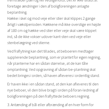
fremtræder pæn og vel vedligeholdt. Det er ikke tilladt at
foretage ændringer i den af boligforeningen anlagte
beplantning.
Hække i skel og mod veje eller stier skal klippes 2 gange
årligt i vækstperioden. Hækkene må ikke overstige en højde
af 180 cm og hække ved stier eller veje skal være klippet
ind, så de ikke vokser udover kant-sten ved veje eller
stenbelægning ved stierne.
Ved fraflytning kan det tillades, at beboeren medtager
supplerende beplantning, som er plantet for egen regning,
når planterne har en sådan størrelse, at de kan tåle
omplantning. Ved opgravning af sådan be-plantning skal
bedet bringes i orden, så haven afleveres i ordentlig stand.
Er haven ikke i en sådan stand, at den kan afleveres til den
nye beboer, vil den blive bragt i orden på foran-ledning af
boligforeningen på den fraflyttede beboers regning.
3. Antænding af bål eller afbrænding af en hver form for