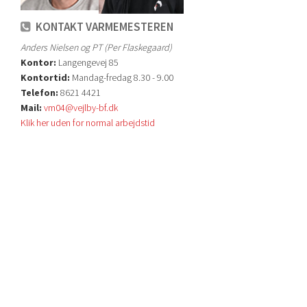
KONTAKT VARMEMESTEREN
Anders Nielsen og PT (Per Flaskegaard)
Kontor:
Langengevej 85
Kontortid:
Mandag-fredag 8.30 - 9.00
Telefon:
8621 4421
Mail:
vm04@vejlby-bf.dk
Klik her uden for normal arbejdstid