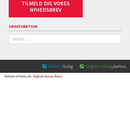
SØGEFUNKTION
AARHUS
bolig
Ungdomsbolig
Aarhus


Website af Hoeks.dk -
Digitalt bureau Århus