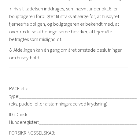
7. Hvis tilladelsen inddrages, som nævnt under pkt.6, er
boligtageren forpligtet til straks at sørge for, at husdyret
fjernes fra boligen, og boligtageren er bekendt med, at
overtrædelse af betingelserne bevirker, at lejemålet
betragtes som misligholdt.
8. Afdelingen kan én gang om året omstøde beslutningen
om husdyrhold.
RACE eller
type:_______________________________________________
(eks. puddel eller afstamningsrace ved krydsning)
ID i Dansk
Hunderegister:_______________________________________
FORSIKRINGSSELSKAB: