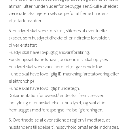
at man lufter hunden udenfor bebyggelsen.Skulle uheldet
være ude, skal ejeren selv sørge for at fjerne hundens
efterladenskaber.
5. Husdyret skal være forsikret, således at eventuelle
skader, som husdyret direkte eller indirekte forvolder,
bliver erstattet.
Husdyr skal have lovpligtig ansvarsforsikring.
Forsikringsselskabets navn, policenr. m.v. skal oplyses.
Husdyret skal være vaccineret efter gældende lov.
Hunde skal have lovpligtig ID-mærkning (øretatovering eller
elektronchip)
Hunde skal have lovpligtig hundetegn.
Dokumentation for ovenstående skal fremvises ved
indflytning eller anskaffelse af husdyret, og skal altid
fremlægges mod forespørgsel fra boligforeningen.
6. Overtrædelse af ovenstående regler vil medføre, at
husstandens tilladelse til husdyrhold omgående inddrages.