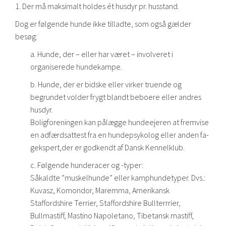
1. Der må maksimalt holdes ét husdyr pr. husstand.
Dog er følgende hunde ikke tilladte, som også gælder
besøg:
a. Hunde, der – eller har været – involveret i
organiserede hundekampe.
b. Hunde, der er bidske eller virker truende og
begrundet volder frygt blandt beboere eller andres
husdyr.
Boligforeningen kan pålægge hundeejeren at fremvise
en adfærdsattest fra en hundepsykolog eller anden fa-
gekspert,der er godkendt af Dansk Kennelklub.
c. Følgende hunderacer og -typer:
Såkaldte ”muskelhunde” eller kamphundetyper. Dvs.:
Kuvasz, Komondor, Maremma, Amerikansk
Staffordshire Terrier, Staffordshire Bullterrrier,
Bullmastiff, Mastino Napoletano, Tibetansk mastiff,