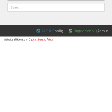
AARHUS
bolig
Ungdomsbolig
Aarhus


Website af Hoeks.dk -
Digitalt bureau Århus