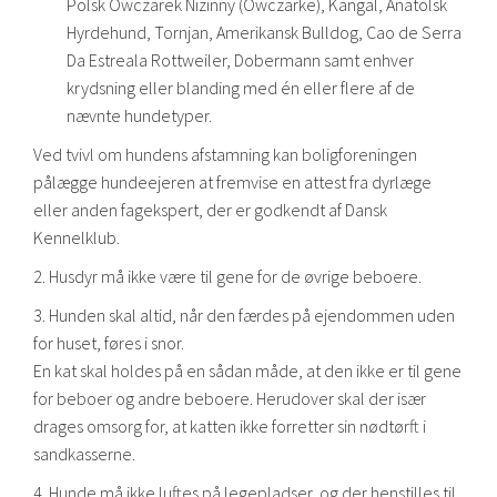
Polsk Owczarek Nizinny (Owczarke), Kangal, Anatolsk
Hyrdehund, Tornjan, Amerikansk Bulldog, Cao de Serra
Da Estreala Rottweiler, Dobermann samt enhver
krydsning eller blanding med én eller flere af de
nævnte hundetyper.
Ved tvivl om hundens afstamning kan boligforeningen
pålægge hundeejeren at fremvise en attest fra dyrlæge
eller anden fagekspert, der er godkendt af Dansk
Kennelklub.
2. Husdyr må ikke være til gene for de øvrige beboere.
3. Hunden skal altid, når den færdes på ejendommen uden
for huset, føres i snor.
En kat skal holdes på en sådan måde, at den ikke er til gene
for beboer og andre beboere. Herudover skal der især
drages omsorg for, at katten ikke forretter sin nødtørft i
sandkasserne.
4. Hunde må ikke luftes på legepladser, og der henstilles til,