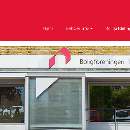
Hjem
Beboer
info
Bolig
afdelin