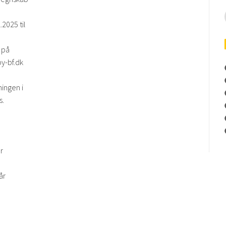
.2025 til
 på
by-bf.dk
ingen i
s.
r
år