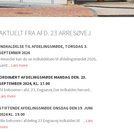
AKTUELT FRA AFD. 23 ARRESØVEJ
INDKALDELSE TIL AFDELINGSMØDE, TORSDAG 3.
SEPTEMBER 2026
Herunder kan du se indkaldelsen til afdelingsmødet 2026,
samt...
Læs mere
ORDINÆRT AFDELINGSMØDE MANDAG DEN. 23.
SEPTEMBER 2024, KL. 17.00
Til beboerne i afd. 23, Engsøvej Der indkaldes herved...
Læs mere
STIFTENDE AFDELINGSMØDE ONSDAG DEN 19. JUNI
2024 KL. 19.00
Alle beboere i afdeling 23 Engsøvej indkaldes til: ...
Læs
mere