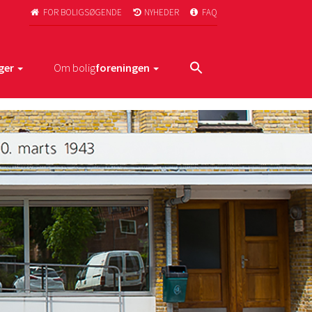
FOR BOLIGSØGENDE
NYHEDER
FAQ



ger
Om bolig
foreningen