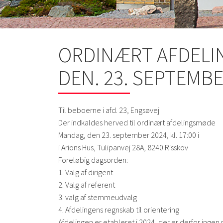
ORDINÆRT AFDEL
DEN. 23. SEPTEMBER
Til beboerne i afd. 23, Engsøvej
Der indkaldes herved til ordinært afdelingsmøde
Mandag, den 23. september 2024, kl. 17:00 i
i Arions Hus, Tulipanvej 28A, 8240 Risskov
Foreløbig dagsorden:
1. Valg af dirigent
2. Valg af referent
3. valg af stemmeudvalg
4. Afdelingens regnskab til orientering
Afdelingen er etableret i 2024, der er derfor ingen