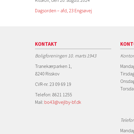
Dagsorden – afd, 23 Engsøvej
KONTAKT
KONT
Boligforeningen 10. marts 1943
Kontor
Tranekærparken 1,
Mandag
8240 Risskov
Tirsdag
Onsdag
CVR-nr. 23 09 69 19
Torsda
Telefon: 8621 1255
Mail:
bo43@vejlby-bf.dk
Telefo
Mandag