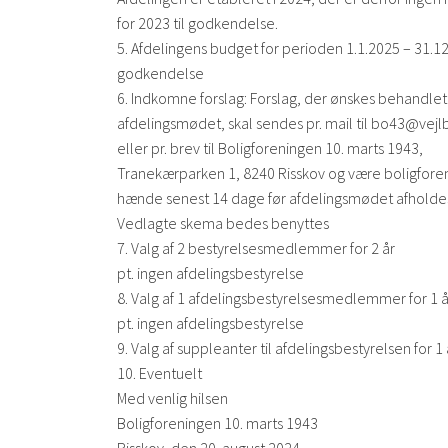
for 2023 til godkendelse.
5. Afdelingens budget for perioden 1.1.2025 – 31.12
godkendelse
6. Indkomne forslag: Forslag, der ønskes behandlet
afdelingsmødet, skal sendes pr. mail til bo43@vejl
eller pr. brev til Boligforeningen 10. marts 1943,
Tranekærparken 1, 8240 Risskov og være boligforen
hænde senest 14 dage før afdelingsmødet afholde
Vedlagte skema bedes benyttes
7. Valg af 2 bestyrelsesmedlemmer for 2 år
pt. ingen afdelingsbestyrelse
8. Valg af 1 afdelingsbestyrelsesmedlemmer for 1 å
pt. ingen afdelingsbestyrelse
9. Valg af suppleanter til afdelingsbestyrelsen for 1 
10. Eventuelt
Med venlig hilsen
Boligforeningen 10. marts 1943
Risskov, den 20. august 2024