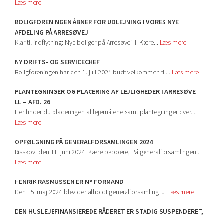
Læs mere
BOLIGFORENINGEN ÅBNER FOR UDLEJNING I VORES NYE
AFDELING PÅ ARRESØVEJ
Klar til indflytning: Nye boliger på Arresøvej III Kære...
Læs mere
NY DRIFTS- OG SERVICECHEF
Boligforeningen har den 1. juli 2024 budt velkommen til...
Læs mere
PLANTEGNINGER OG PLACERING AF LEJLIGHEDER I ARRESØVE
LL – AFD. 26
Her finder du placeringen af lejemålene samt plantegninger over...
Læs mere
OPFØLGNING PÅ GENERALFORSAMLINGEN 2024
Risskov, den 11. juni 2024. Kære beboere, På generalforsamlingen...
Læs mere
HENRIK RASMUSSEN ER NY FORMAND
Den 15. maj 2024 blev der afholdt generalforsamling i...
Læs mere
DEN HUSLEJEFINANSIEREDE RÅDERET ER STADIG SUSPENDERET,