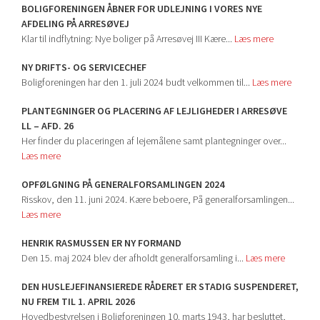
BOLIGFORENINGEN ÅBNER FOR UDLEJNING I VORES NYE
AFDELING PÅ ARRESØVEJ
Klar til indflytning: Nye boliger på Arresøvej III Kære...
Læs mere
NY DRIFTS- OG SERVICECHEF
Boligforeningen har den 1. juli 2024 budt velkommen til...
Læs mere
PLANTEGNINGER OG PLACERING AF LEJLIGHEDER I ARRESØVE
LL – AFD. 26
Her finder du placeringen af lejemålene samt plantegninger over...
Læs mere
OPFØLGNING PÅ GENERALFORSAMLINGEN 2024
Risskov, den 11. juni 2024. Kære beboere, På generalforsamlingen...
Læs mere
HENRIK RASMUSSEN ER NY FORMAND
Den 15. maj 2024 blev der afholdt generalforsamling i...
Læs mere
DEN HUSLEJEFINANSIEREDE RÅDERET ER STADIG SUSPENDERET,
NU FREM TIL 1. APRIL 2026
Hovedbestyrelsen i Boligforeningen 10. marts 1943, har besluttet,