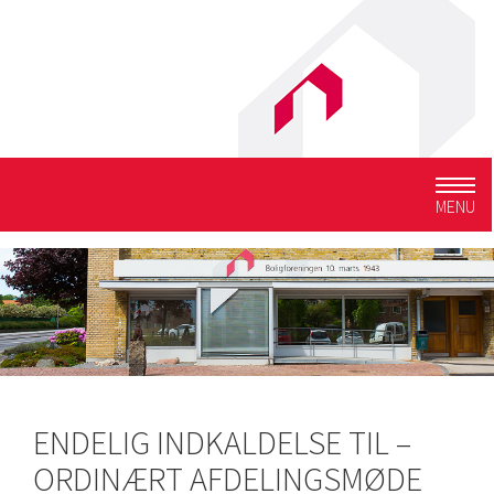
Togg
MENU
navig
ENDELIG INDKALDELSE TIL –
ORDINÆRT AFDELINGSMØDE