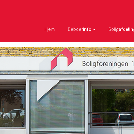
Hjem
Beboer
info
Bolig
afdelin