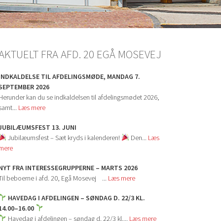
AKTUELT FRA AFD. 20 EGÅ MOSEVEJ
INDKALDELSE TIL AFDELINGSMØDE, MANDAG 7.
SEPTEMBER 2026
Herunder kan du se indkaldelsen til afdelingsmødet 2026,
samt...
Læs mere
JUBILÆUMSFEST 13. JUNI
Jubilæumsfest – Sæt kryds i kalenderen!
Den...
Læs
mere
NYT FRA INTERESSEGRUPPERNE – MARTS 2026
Til beboerne i afd. 20, Egå Mosevej ...
Læs mere
HAVEDAG I AFDELINGEN – SØNDAG D. 22/3 KL.
14.00–16.00
Havedag i afdelingen – søndag d. 22/3 kl....
Læs mere