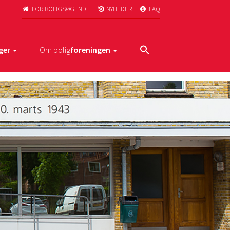
FOR BOLIGSØGENDE
NYHEDER
FAQ



ger
Om bolig
foreningen