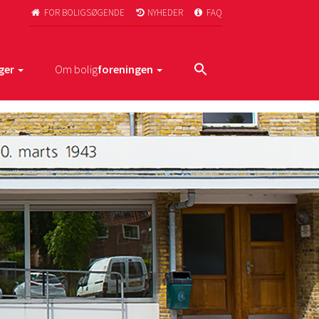
FOR BOLIGSØGENDE
NYHEDER
FAQ



ger
Om bolig
foreningen