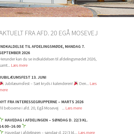
AKTUELT FRA AFD. 20 EGÅ MOSEVEJ
INDKALDELSE TIL AFDELINGSMØDE, MANDAG 7.
SEPTEMBER 2026
Herunder kan du se indkaldelsen til afdelingsmødet 2026,
samt...
Læs mere
JUBILÆUMSFEST 13. JUNI
Jubilæumsfest – Sæt kryds i kalenderen!
Den...
Læs
mere
NYT FRA INTERESSEGRUPPERNE – MARTS 2026
Til beboerne i afd. 20, Egå Mosevej ...
Læs mere
HAVEDAG I AFDELINGEN – SØNDAG D. 22/3 KL.
14.00–16.00
Havedag i afdelingen – søndag d. 22/3 kl....
Læs mere