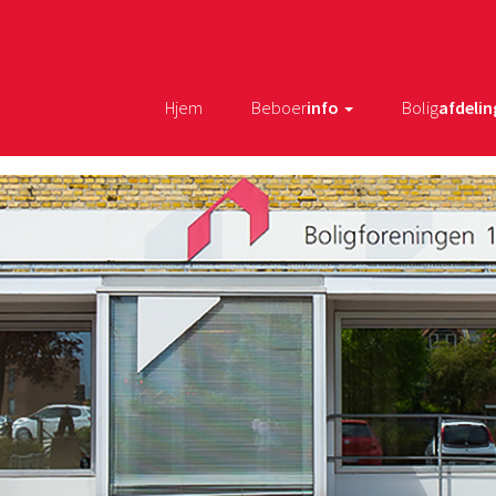
Hjem
Beboer
info
Bolig
afdelin