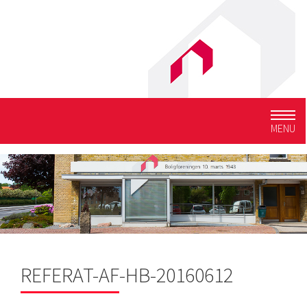
Togg
MENU
navig
REFERAT-AF-HB-20160612