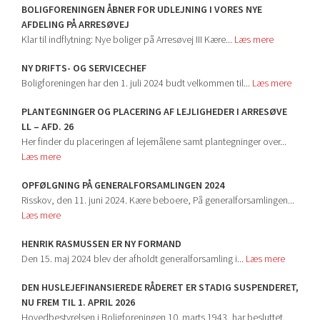
BOLIGFORENINGEN ÅBNER FOR UDLEJNING I VORES NYE
AFDELING PÅ ARRESØVEJ
Klar til indflytning: Nye boliger på Arresøvej III Kære...
Læs mere
NY DRIFTS- OG SERVICECHEF
Boligforeningen har den 1. juli 2024 budt velkommen til...
Læs mere
PLANTEGNINGER OG PLACERING AF LEJLIGHEDER I ARRESØVE
LL – AFD. 26
Her finder du placeringen af lejemålene samt plantegninger over...
Læs mere
OPFØLGNING PÅ GENERALFORSAMLINGEN 2024
Risskov, den 11. juni 2024. Kære beboere, På generalforsamlingen...
Læs mere
HENRIK RASMUSSEN ER NY FORMAND
Den 15. maj 2024 blev der afholdt generalforsamling i...
Læs mere
DEN HUSLEJEFINANSIEREDE RÅDERET ER STADIG SUSPENDERET,
NU FREM TIL 1. APRIL 2026
Hovedbestyrelsen i Boligforeningen 10. marts 1943, har besluttet,