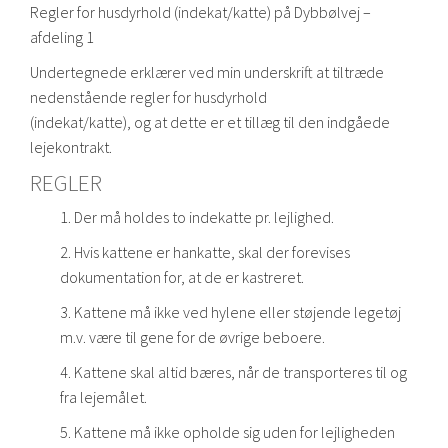
Regler for husdyrhold (indekat/katte) på Dybbølvej –
afdeling 1
Undertegnede erklærer ved min underskrift at tiltræde
nedenstående regler for husdyrhold
(indekat/katte), og at dette er et tillæg til den indgåede
lejekontrakt.
REGLER
1. Der må holdes to indekatte pr. lejlighed.
2. Hvis kattene er hankatte, skal der forevises
dokumentation for, at de er kastreret.
3. Kattene må ikke ved hylene eller støjende legetøj
m.v. være til gene for de øvrige beboere.
4. Kattene skal altid bæres, når de transporteres til og
fra lejemålet.
5. Kattene må ikke opholde sig uden for lejligheden