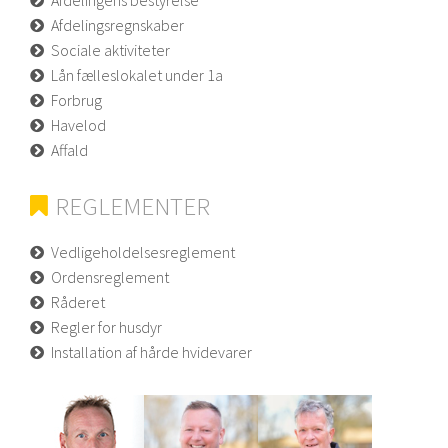
Afdelingens bestyrelse
Afdelingsregnskaber
Sociale aktiviteter
Lån fælleslokalet under 1a
Forbrug
Havelod
Affald
REGLEMENTER
Vedligeholdelsesreglement
Ordensreglement
Råderet
Regler for husdyr
Installation af hårde hvidevarer