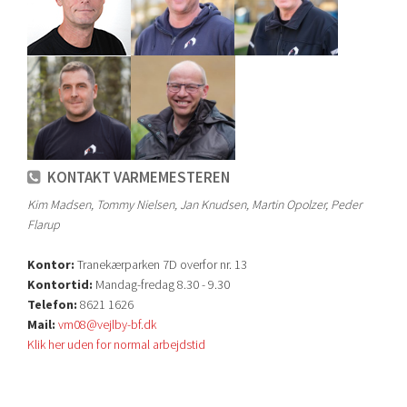
KONTAKT VARMEMESTEREN
Kim Madsen, Tommy Nielsen, Jan Knudsen, Martin Opolzer, Peder
Flarup
Kontor:
Tranekærparken 7D overfor nr. 13
Kontortid:
Mandag-fredag 8.30 - 9.30
Telefon:
8621 1626
Mail:
vm08@vejlby-bf.dk
Klik her uden for normal arbejdstid