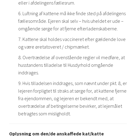
eller i afdelingens fællesrum.
6. Luftning af kattene må ikke finde sted på afdelingens
fællesområde. Ejeren skal selv – hvis uheldet er ude –
omgående sørge for at fjerne efterladenskaberne.
7. Kattene skal holdes vaccineret efter gældende love
og være øretatoveret / chipmærket.
8. Overtrædelse af ovenstående regler vil medføre, at
husstandens tilladelse til Husdyrhold omgående
inddrages.
9. Hvis tilladelsen inddrages, som nævnt under pkt. 8, er
lejeren forpligtet til straks at sørge for, at kattene fjerne
fra ejendommen, og lejeren er bekendt med, at
overtrædelse af betingelserne bevirker, at lejemålet
betragtes som misligholdt.
Oplysning om den/de anskaffede kat/katte