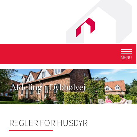
Togg
MENU
navig
Afdeling 1 Dybbølvej
REGLER FOR HUSDYR