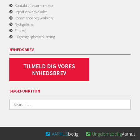
Kontakt din varmemester
Leje af selskabslokaler
Kommende begivenheder
Nyttige links
Find vej
Tilgængelighedserklæring
NYHEDSBREV
SØGEFUNKTION
AARHUS
bolig
Ungdomsbolig
Aarhus

