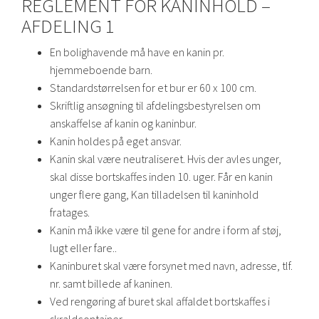
REGLEMENT FOR KANINHOLD –
AFDELING 1
En bolighavende må have en kanin pr.
hjemmeboende barn.
Standardstørrelsen for et bur er 60 x 100 cm.
Skriftlig ansøgning til afdelingsbestyrelsen om
anskaffelse af kanin og kaninbur.
Kanin holdes på eget ansvar.
Kanin skal være neutraliseret. Hvis der avles unger,
skal disse bortskaffes inden 10. uger. Får en kanin
unger flere gang, Kan tilladelsen til kaninhold
fratages.
Kanin må ikke være til gene for andre i form af støj,
lugt eller fare..
Kaninburet skal være forsynet med navn, adresse, tlf.
nr. samt billede af kaninen.
Ved rengøring af buret skal affaldet bortskaffes i