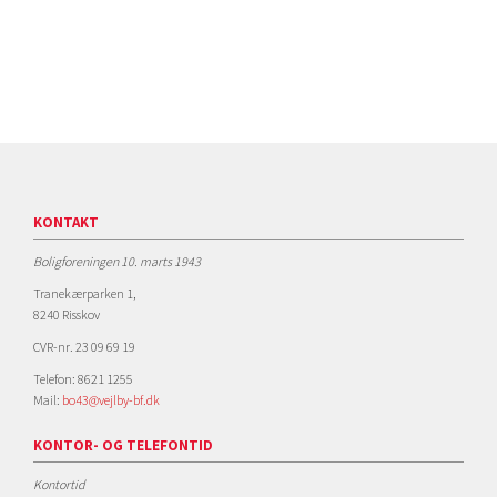
KONTAKT
Boligforeningen 10. marts 1943
Tranekærparken 1,
8240 Risskov
CVR-nr. 23 09 69 19
Telefon: 8621 1255
Mail:
bo43@vejlby-bf.dk
KONTOR- OG TELEFONTID
Kontortid