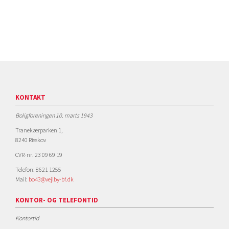
KONTAKT
Boligforeningen 10. marts 1943
Tranekærparken 1,
8240 Risskov
CVR-nr. 23 09 69 19
Telefon: 8621 1255
Mail:
bo43@vejlby-bf.dk
KONTOR- OG TELEFONTID
Kontortid