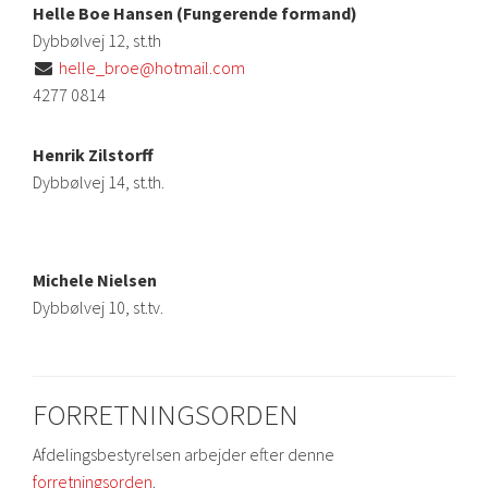
Helle Boe Hansen (Fungerende formand)
Dybbølvej 12, st.th
helle_broe@hotmail.com

4277 0814
Henrik Zilstorff
Dybbølvej 14, st.th.
Michele Nielsen
Dybbølvej 10, st.tv.
FORRETNINGSORDEN
Afdelingsbestyrelsen arbejder efter denne
forretningsorden
.