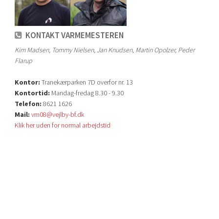
KONTAKT VARMEMESTEREN
Kim Madsen, Tommy Nielsen, Jan Knudsen, Martin Opolzer, Peder
Flarup
Kontor:
Tranekærparken 7D overfor nr. 13
Kontortid:
Mandag-fredag 8.30 - 9.30
Telefon:
8621 1626
Mail:
vm08@vejlby-bf.dk
Klik her uden for normal arbejdstid