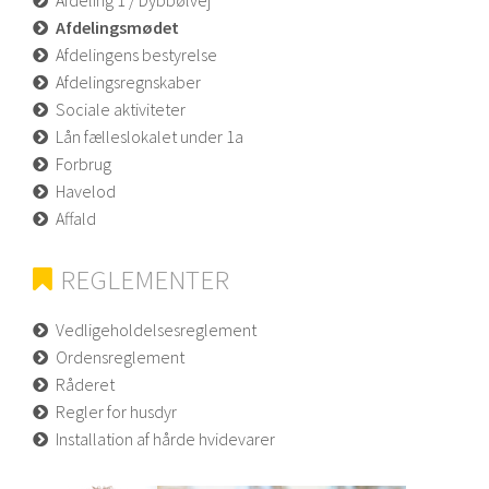
Afdeling 1 / Dybbølvej
Afdelingsmødet
Afdelingens bestyrelse
Afdelingsregnskaber
Sociale aktiviteter
Lån fælleslokalet under 1a
Forbrug
Havelod
Affald
REGLEMENTER
Vedligeholdelsesreglement
Ordensreglement
Råderet
Regler for husdyr
Installation af hårde hvidevarer