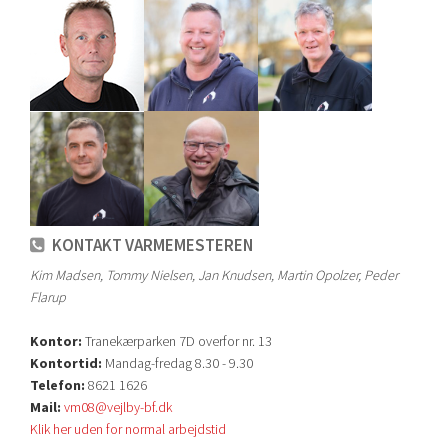
KONTAKT VARMEMESTEREN
Kim Madsen, Tommy Nielsen, Jan Knudsen, Martin Opolzer, Peder
Flarup
Kontor:
Tranekærparken 7D overfor nr. 13
Kontortid:
Mandag-fredag 8.30 - 9.30
Telefon:
8621 1626
Mail:
vm08@vejlby-bf.dk
Klik her uden for normal arbejdstid