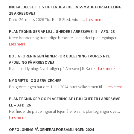
INDKALDELSE TIL STIFTENDE AFDELINGSMØDE FOR AFDELING
28 ARRESØVEJ
Dato: 26. marts 2026 Tid: Kl. 18 Sted: Arions...
Læs mere
PLANTEGNINGER AF LEJLIGHEDER I ARRESØVE III – AFD. 28
Kære beboere og fremtidige beboere Her finder I plantegninger...
Læs mere
BOLIGFORENINGEN ÅBNER FOR UDLEJNING I VORES NYE
AFDELING PÅ ARRESØVEJ
Klar til indflytning: Nye boliger på Arresøvej III Kære...
Læs mere
NY DRIFTS- OG SERVICECHEF
Boligforeningen har den 1. juli 2024 budt velkommen til...
Læs mere
PLANTEGNINGER OG PLACERING AF LEJLIGHEDER I ARRESØVE
LL – AFD. 26
Her finder du placeringen af lejemålene samt plantegninger over...
Læs mere
OPFØLGNING PÅ GENERALFORSAMLINGEN 2024