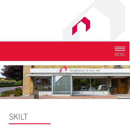
Togg
MENU
navig
SKILT