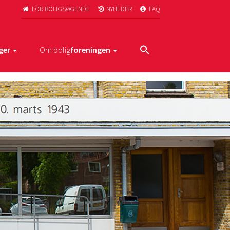
FOR BOLIGSØGENDE
NYHEDER
FAQ



ger
Om bolig
foreningen