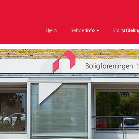
Hjem
Beboer
info
Bolig
afdelin