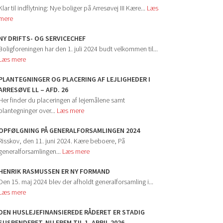
Klar til indflytning: Nye boliger på Arresøvej III Kære...
Læs
mere
NY DRIFTS- OG SERVICECHEF
Boligforeningen har den 1. juli 2024 budt velkommen til...
Læs mere
PLANTEGNINGER OG PLACERING AF LEJLIGHEDER I
ARRESØVE LL – AFD. 26
Her finder du placeringen af lejemålene samt
plantegninger over...
Læs mere
OPFØLGNING PÅ GENERALFORSAMLINGEN 2024
Risskov, den 11. juni 2024. Kære beboere, På
generalforsamlingen...
Læs mere
HENRIK RASMUSSEN ER NY FORMAND
Den 15. maj 2024 blev der afholdt generalforsamling i...
Læs mere
DEN HUSLEJEFINANSIEREDE RÅDERET ER STADIG
SUSPENDERET, NU FREM TIL 1. APRIL 2026