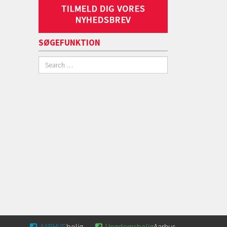
SØGEFUNKTION
AARHUS
bolig
Ungdomsbolig
Aarhus

