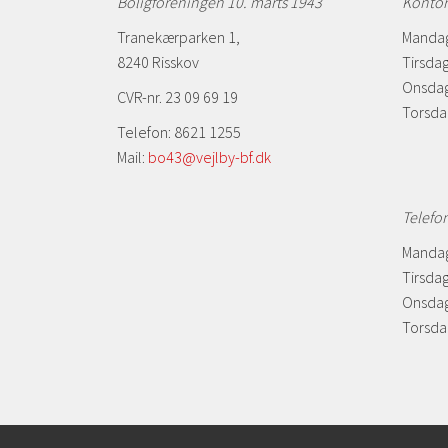
Boligforeningen 10. marts 1943
Kontor
Tranekærparken 1,
Mandag
8240 Risskov
Tirsdag
Onsdag
CVR-nr. 23 09 69 19
Torsda
Telefon: 8621 1255
Mail:
bo43@vejlby-bf.dk
Telefo
Mandag
Tirsdag
Onsdag
Torsdag