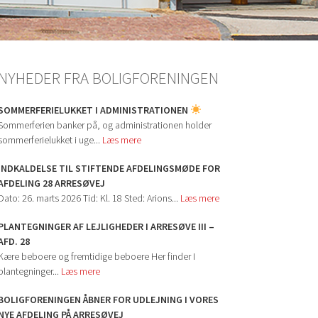
NYHEDER FRA BOLIGFORENINGEN
SOMMERFERIELUKKET I ADMINISTRATIONEN
Sommerferien banker på, og administrationen holder
sommerferielukket i uge...
Læs mere
INDKALDELSE TIL STIFTENDE AFDELINGSMØDE FOR
AFDELING 28 ARRESØVEJ
Dato: 26. marts 2026 Tid: Kl. 18 Sted: Arions...
Læs mere
PLANTEGNINGER AF LEJLIGHEDER I ARRESØVE III –
AFD. 28
Kære beboere og fremtidige beboere Her finder I
plantegninger...
Læs mere
BOLIGFORENINGEN ÅBNER FOR UDLEJNING I VORES
NYE AFDELING PÅ ARRESØVEJ