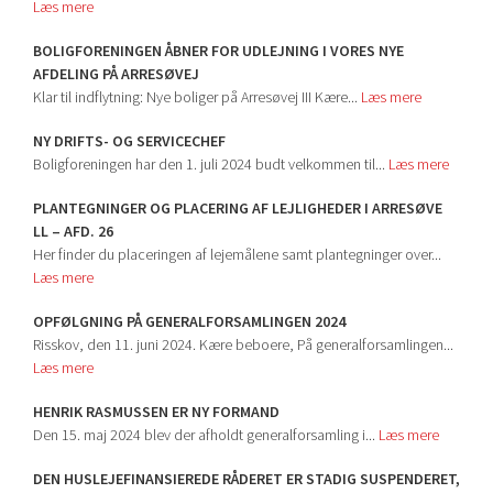
Læs mere
BOLIGFORENINGEN ÅBNER FOR UDLEJNING I VORES NYE
AFDELING PÅ ARRESØVEJ
Klar til indflytning: Nye boliger på Arresøvej III Kære...
Læs mere
NY DRIFTS- OG SERVICECHEF
Boligforeningen har den 1. juli 2024 budt velkommen til...
Læs mere
PLANTEGNINGER OG PLACERING AF LEJLIGHEDER I ARRESØVE
LL – AFD. 26
Her finder du placeringen af lejemålene samt plantegninger over...
Læs mere
OPFØLGNING PÅ GENERALFORSAMLINGEN 2024
Risskov, den 11. juni 2024. Kære beboere, På generalforsamlingen...
Læs mere
HENRIK RASMUSSEN ER NY FORMAND
Den 15. maj 2024 blev der afholdt generalforsamling i...
Læs mere
DEN HUSLEJEFINANSIEREDE RÅDERET ER STADIG SUSPENDERET,