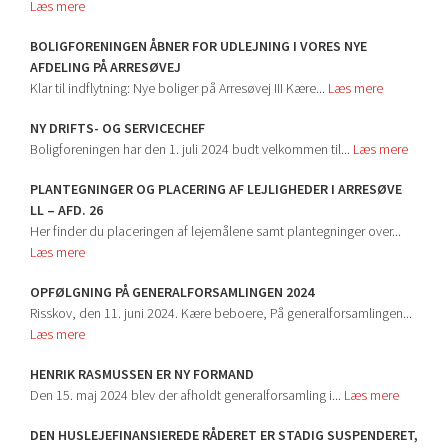
Læs mere
BOLIGFORENINGEN ÅBNER FOR UDLEJNING I VORES NYE
AFDELING PÅ ARRESØVEJ
Klar til indflytning: Nye boliger på Arresøvej III Kære...
Læs mere
NY DRIFTS- OG SERVICECHEF
Boligforeningen har den 1. juli 2024 budt velkommen til...
Læs mere
PLANTEGNINGER OG PLACERING AF LEJLIGHEDER I ARRESØVE
LL – AFD. 26
Her finder du placeringen af lejemålene samt plantegninger over...
Læs mere
OPFØLGNING PÅ GENERALFORSAMLINGEN 2024
Risskov, den 11. juni 2024. Kære beboere, På generalforsamlingen...
Læs mere
HENRIK RASMUSSEN ER NY FORMAND
Den 15. maj 2024 blev der afholdt generalforsamling i...
Læs mere
DEN HUSLEJEFINANSIEREDE RÅDERET ER STADIG SUSPENDERET,