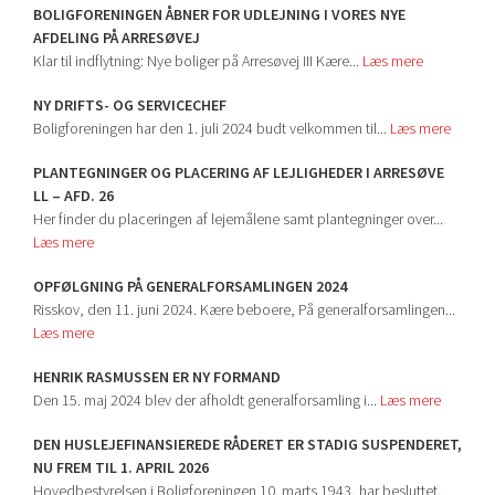
BOLIGFORENINGEN ÅBNER FOR UDLEJNING I VORES NYE
AFDELING PÅ ARRESØVEJ
Klar til indflytning: Nye boliger på Arresøvej III Kære...
Læs mere
NY DRIFTS- OG SERVICECHEF
Boligforeningen har den 1. juli 2024 budt velkommen til...
Læs mere
PLANTEGNINGER OG PLACERING AF LEJLIGHEDER I ARRESØVE
LL – AFD. 26
Her finder du placeringen af lejemålene samt plantegninger over...
Læs mere
OPFØLGNING PÅ GENERALFORSAMLINGEN 2024
Risskov, den 11. juni 2024. Kære beboere, På generalforsamlingen...
Læs mere
HENRIK RASMUSSEN ER NY FORMAND
Den 15. maj 2024 blev der afholdt generalforsamling i...
Læs mere
DEN HUSLEJEFINANSIEREDE RÅDERET ER STADIG SUSPENDERET,
NU FREM TIL 1. APRIL 2026
Hovedbestyrelsen i Boligforeningen 10. marts 1943, har besluttet,