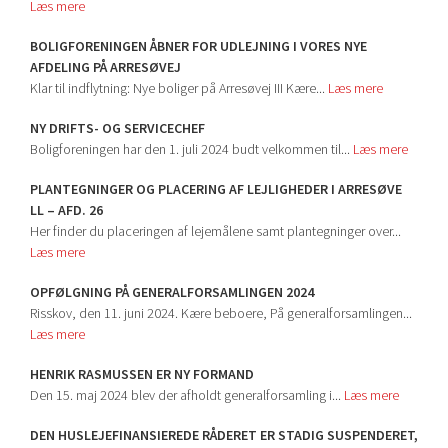
Læs mere
BOLIGFORENINGEN ÅBNER FOR UDLEJNING I VORES NYE
AFDELING PÅ ARRESØVEJ
Klar til indflytning: Nye boliger på Arresøvej III Kære...
Læs mere
NY DRIFTS- OG SERVICECHEF
Boligforeningen har den 1. juli 2024 budt velkommen til...
Læs mere
PLANTEGNINGER OG PLACERING AF LEJLIGHEDER I ARRESØVE
LL – AFD. 26
Her finder du placeringen af lejemålene samt plantegninger over...
Læs mere
OPFØLGNING PÅ GENERALFORSAMLINGEN 2024
Risskov, den 11. juni 2024. Kære beboere, På generalforsamlingen...
Læs mere
HENRIK RASMUSSEN ER NY FORMAND
Den 15. maj 2024 blev der afholdt generalforsamling i...
Læs mere
DEN HUSLEJEFINANSIEREDE RÅDERET ER STADIG SUSPENDERET,