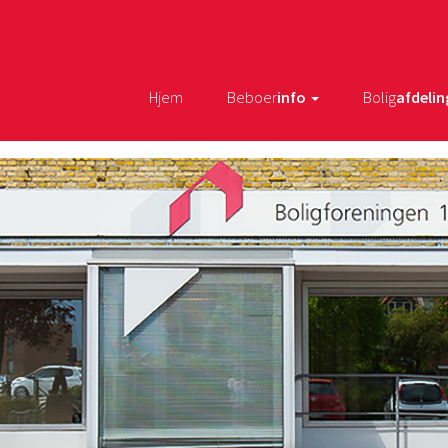
Hjem
Beboer
info
Bolig
afdelin