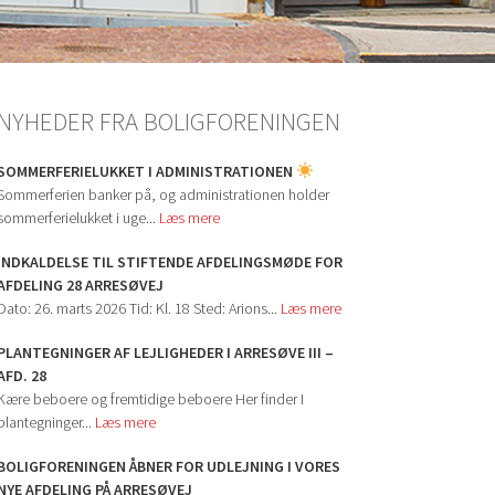
NYHEDER FRA BOLIGFORENINGEN
SOMMERFERIELUKKET I ADMINISTRATIONEN
Sommerferien banker på, og administrationen holder
sommerferielukket i uge...
Læs mere
INDKALDELSE TIL STIFTENDE AFDELINGSMØDE FOR
AFDELING 28 ARRESØVEJ
Dato: 26. marts 2026 Tid: Kl. 18 Sted: Arions...
Læs mere
PLANTEGNINGER AF LEJLIGHEDER I ARRESØVE III –
AFD. 28
Kære beboere og fremtidige beboere Her finder I
plantegninger...
Læs mere
BOLIGFORENINGEN ÅBNER FOR UDLEJNING I VORES
NYE AFDELING PÅ ARRESØVEJ