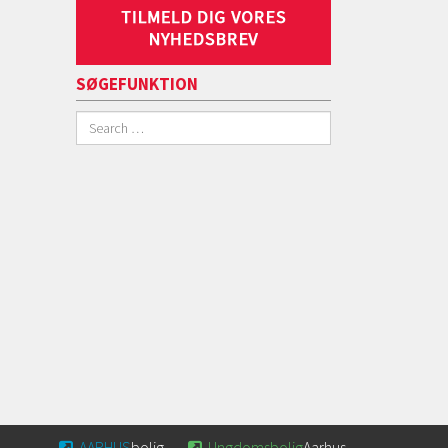
SØGEFUNKTION
AARHUS
bolig
Ungdomsbolig
Aarhus

