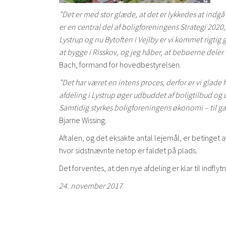
”Det er med stor glæde, at det er lykkedes at ind
er en central del af boligforeningens Strategi 20
Lystrup og nu Bytoften i Vejlby er vi kommet rigtig g
at bygge i Risskov, og jeg håber, at beboerne deler
Bach, formand for hovedbestyrelsen.
”Det har været en intens proces, derfor er vi glade f
afdeling i Lystrup øger udbuddet af boligtilbud og de
Samtidig styrkes boligforeningens økonomi – til 
Bjarne Wissing.
Aftalen, og det eksakte antal lejemål, er beting
hvor sidstnævnte netop er faldet på plads.
Det forventes, at den nye afdeling er klar til indfl
24. november 2017