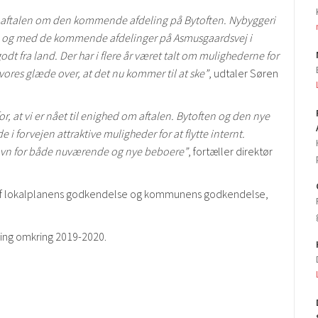
gå aftalen om den kommende afdeling på Bytoften. Nybyggeri
20, og med de kommende afdelinger på Asmusgaardsvej i
odt fra land. Der har i flere år været talt om mulighederne for
 vores glæde over, at det nu kommer til at ske”
, udtaler Søren
or, at vi er nået til enighed om aftalen. Bytoften og den nye
 i forvejen attraktive muligheder for at flytte internt.
gavn for både nuværende og nye beboere”
, fortæller direktør
et af lokalplanens godkendelse og kommunens godkendelse,
ytning omkring 2019-2020.