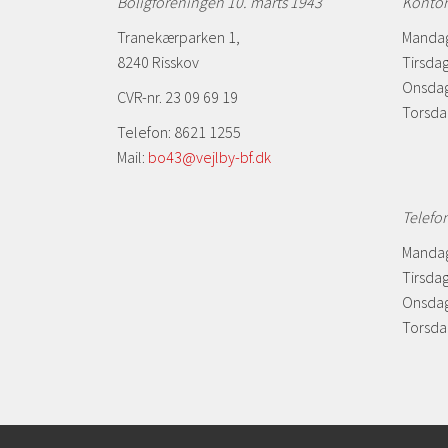
Boligforeningen 10. marts 1943
Kontor
Tranekærparken 1,
Mandag
8240 Risskov
Tirsdag
Onsdag
CVR-nr. 23 09 69 19
Torsda
Telefon: 8621 1255
Mail:
bo43@vejlby-bf.dk
Telefo
Mandag
Tirsdag
Onsdag
Torsdag