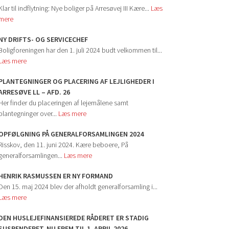
Klar til indflytning: Nye boliger på Arresøvej III Kære...
Læs
mere
NY DRIFTS- OG SERVICECHEF
Boligforeningen har den 1. juli 2024 budt velkommen til...
Læs mere
PLANTEGNINGER OG PLACERING AF LEJLIGHEDER I
ARRESØVE LL – AFD. 26
Her finder du placeringen af lejemålene samt
plantegninger over...
Læs mere
OPFØLGNING PÅ GENERALFORSAMLINGEN 2024
Risskov, den 11. juni 2024. Kære beboere, På
generalforsamlingen...
Læs mere
HENRIK RASMUSSEN ER NY FORMAND
Den 15. maj 2024 blev der afholdt generalforsamling i...
Læs mere
DEN HUSLEJEFINANSIEREDE RÅDERET ER STADIG
SUSPENDERET, NU FREM TIL 1. APRIL 2026