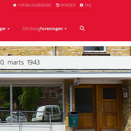
FOR BOLIGSØGENDE
NYHEDER
FAQ



ger
Om bolig
foreningen