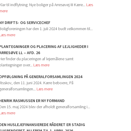
Klar til indflytning: Nye boliger på Arresøvej III Kære...
Læs
mere
NY DRIFTS- OG SERVICECHEF
Boligforeningen har den 1. juli 2024 budt velkommen til...
Læs mere
PLANTEGNINGER OG PLACERING AF LEJLIGHEDER I
ARRESØVE LL – AFD. 26
Her finder du placeringen af lejemålene samt
plantegninger over...
Læs mere
OPFØLGNING PÅ GENERALFORSAMLINGEN 2024
Risskov, den 11. juni 2024. Kære beboere, På
generalforsamlingen...
Læs mere
HENRIK RASMUSSEN ER NY FORMAND
Den 15. maj 2024 blev der afholdt generalforsamling i...
Læs mere
DEN HUSLEJEFINANSIEREDE RÅDERET ER STADIG
SUSPENDERET, NU FREM TIL 1. APRIL 2026