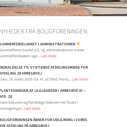
NYHEDER FRA BOLIGFORENINGEN
SOMMERFERIELUKKET I ADMINISTRATIONEN
Sommerferien banker på, og administrationen holder
sommerferielukket i uge...
Læs mere
INDKALDELSE TIL STIFTENDE AFDELINGSMØDE FOR
AFDELING 28 ARRESØVEJ
Dato: 26. marts 2026 Tid: Kl. 18 Sted: Arions...
Læs mere
PLANTEGNINGER AF LEJLIGHEDER I ARRESØVE III –
AFD. 28
Kære beboere og fremtidige beboere Her finder I
plantegninger...
Læs mere
BOLIGFORENINGEN ÅBNER FOR UDLEJNING I VORES
NYE AFDELING PÅ ARRESØVEJ