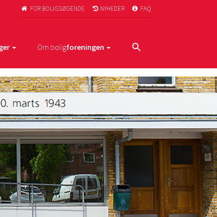
FOR BOLIGSØGENDE
NYHEDER
FAQ



ger
Om bolig
foreningen