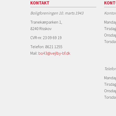
KONTAKT
KONT
Boligforeningen 10. marts 1943
Kontor
Tranekærparken 1,
Mandag
8240 Risskov
Tirsdag
Onsdag
CVR-nr. 23 09 69 19
Torsda
Telefon: 8621 1255
Mail:
bo43@vejlby-bf.dk
Telefo
Mandag
Tirsdag
Onsdag
Torsdag