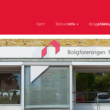
Hjem
Beboer
info
Bolig
afdelin