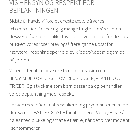
VIS HENSYN OG RESPEKT FOR
BEPLANTNINGEN
Sidste år havde vi ikke ét eneste æble på vores
æbleespalier. Der var rigtig mange frugter i foråret, men
desværre fik æblerne ikke lov til at blive modne, før de blev
plukket. Vores roser blev også flere gange udsat for
hærværk - rosenknopperne blev klippet/flået af og smidt
på jorden.
Vi henstiller til, at forældre lærer deres børn om
HENSYNFULD OPFØRSEL OVERFOR ROSER, PLANTER OG
TRÆER! Og at voksne som børn passer på og behandler
vores beplantning med respekt.
Tanken med både æbleespalieret og prydplanter er, at de
skal være til FÆLLES GLÆDE for alle lejere i Vejlby Hus - så
nøjes med plukke og smage et æble, når det bliver modent
i sensommeren.