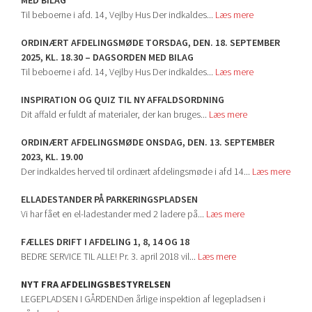
MED BILAG
Til beboerne i afd. 14, Vejlby Hus Der indkaldes...
Læs mere
ORDINÆRT AFDELINGSMØDE TORSDAG, DEN. 18. SEPTEMBER
2025, KL. 18.30 – DAGSORDEN MED BILAG
Til beboerne i afd. 14, Vejlby Hus Der indkaldes...
Læs mere
INSPIRATION OG QUIZ TIL NY AFFALDSORDNING
Dit affald er fuldt af materialer, der kan bruges...
Læs mere
ORDINÆRT AFDELINGSMØDE ONSDAG, DEN. 13. SEPTEMBER
2023, KL. 19.00
Der indkaldes herved til ordinært afdelingsmøde i afd 14...
Læs mere
ELLADESTANDER PÅ PARKERINGSPLADSEN
Vi har fået en el-ladestander med 2 ladere på...
Læs mere
FÆLLES DRIFT I AFDELING 1, 8, 14 OG 18
BEDRE SERVICE TIL ALLE! Pr. 3. april 2018 vil...
Læs mere
NYT FRA AFDELINGSBESTYRELSEN
LEGEPLADSEN I GÅRDENDen årlige inspektion af legepladsen i