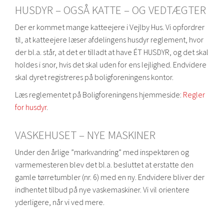
HUSDYR – OGSÅ KATTE – OG VEDTÆGTER
Der er kommet mange katteejere i Vejlby Hus. Vi opfordrer
til, at katteejere læser afdelingens husdyr reglement, hvor
der bl.a. står, at det er tilladt at have ÉT HUSDYR, og det skal
holdes i snor, hvis det skal uden for ens lejlighed. Endvidere
skal dyret registreres på boligforeningens kontor.
Læs reglementet på Boligforeningens hjemmeside:
Regler
for husdyr
.
VASKEHUSET – NYE MASKINER
Under den årlige ”markvandring” med inspektøren og
varmemesteren blev det bl.a. besluttet at erstatte den
gamle tørretumbler (nr. 6) med en ny. Endvidere bliver der
indhentet tilbud på nye vaskemaskiner. Vi vil orientere
yderligere, når vi ved mere.