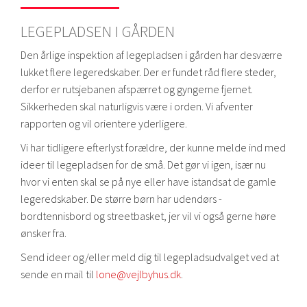
LEGEPLADSEN I GÅRDEN
Den årlige inspektion af legepladsen i gården har desværre
lukket flere legeredskaber. Der er fundet råd flere steder,
derfor er rutsjebanen afspærret og gyngerne fjernet.
Sikkerheden skal naturligvis være i orden. Vi afventer
rapporten og vil orientere yderligere.
Vi har tidligere efterlyst forældre, der kunne melde ind med
ideer til legepladsen for de små. Det gør vi igen, især nu
hvor vi enten skal se på nye eller have istandsat de gamle
legeredskaber. De større børn har udendørs -
bordtennisbord og streetbasket, jer vil vi også gerne høre
ønsker fra.
Send ideer og/eller meld dig til legepladsudvalget ved at
sende en mail til
lone@vejlbyhus.dk
.