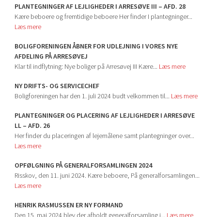
PLANTEGNINGER AF LEJLIGHEDER I ARRESØVE III – AFD. 28
Kære beboere og fremtidige beboere Her finder I plantegninger...
Læs mere
BOLIGFORENINGEN ÅBNER FOR UDLEJNING I VORES NYE
AFDELING PÅ ARRESØVEJ
Klar til indflytning: Nye boliger på Arresøvej III Kære...
Læs mere
NY DRIFTS- OG SERVICECHEF
Boligforeningen har den 1. juli 2024 budt velkommen til...
Læs mere
PLANTEGNINGER OG PLACERING AF LEJLIGHEDER I ARRESØVE
LL – AFD. 26
Her finder du placeringen af lejemålene samt plantegninger over...
Læs mere
OPFØLGNING PÅ GENERALFORSAMLINGEN 2024
Risskov, den 11. juni 2024. Kære beboere, På generalforsamlingen...
Læs mere
HENRIK RASMUSSEN ER NY FORMAND
Den 15. maj 2024 blev der afholdt generalforsamling i...
Læs mere