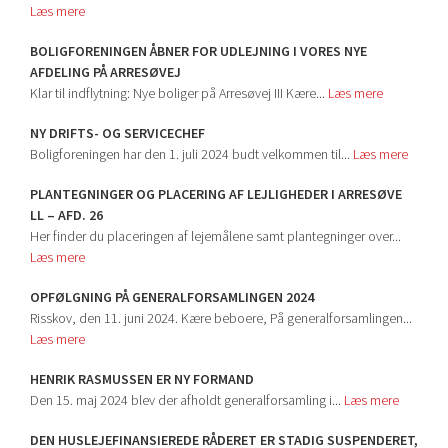
Læs mere
BOLIGFORENINGEN ÅBNER FOR UDLEJNING I VORES NYE
AFDELING PÅ ARRESØVEJ
Klar til indflytning: Nye boliger på Arresøvej III Kære...
Læs mere
NY DRIFTS- OG SERVICECHEF
Boligforeningen har den 1. juli 2024 budt velkommen til...
Læs mere
PLANTEGNINGER OG PLACERING AF LEJLIGHEDER I ARRESØVE
LL – AFD. 26
Her finder du placeringen af lejemålene samt plantegninger over...
Læs mere
OPFØLGNING PÅ GENERALFORSAMLINGEN 2024
Risskov, den 11. juni 2024. Kære beboere, På generalforsamlingen...
Læs mere
HENRIK RASMUSSEN ER NY FORMAND
Den 15. maj 2024 blev der afholdt generalforsamling i...
Læs mere
DEN HUSLEJEFINANSIEREDE RÅDERET ER STADIG SUSPENDERET,