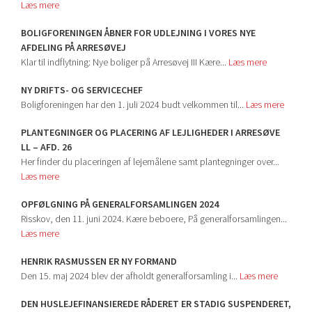
Læs mere
BOLIGFORENINGEN ÅBNER FOR UDLEJNING I VORES NYE
AFDELING PÅ ARRESØVEJ
Klar til indflytning: Nye boliger på Arresøvej III Kære...
Læs mere
NY DRIFTS- OG SERVICECHEF
Boligforeningen har den 1. juli 2024 budt velkommen til...
Læs mere
PLANTEGNINGER OG PLACERING AF LEJLIGHEDER I ARRESØVE
LL – AFD. 26
Her finder du placeringen af lejemålene samt plantegninger over...
Læs mere
OPFØLGNING PÅ GENERALFORSAMLINGEN 2024
Risskov, den 11. juni 2024. Kære beboere, På generalforsamlingen...
Læs mere
HENRIK RASMUSSEN ER NY FORMAND
Den 15. maj 2024 blev der afholdt generalforsamling i...
Læs mere
DEN HUSLEJEFINANSIEREDE RÅDERET ER STADIG SUSPENDERET,