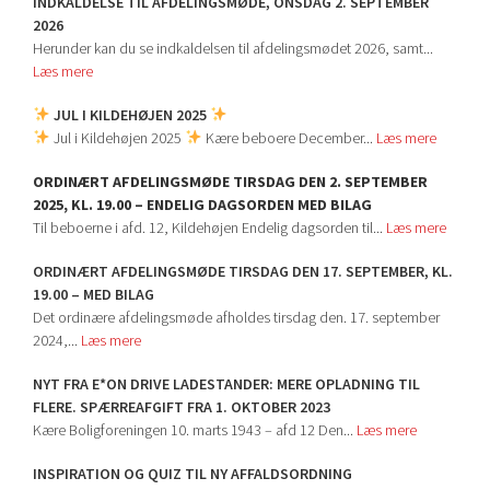
INDKALDELSE TIL AFDELINGSMØDE, ONSDAG 2. SEPTEMBER
2026
Herunder kan du se indkaldelsen til afdelingsmødet 2026, samt...
Læs mere
JUL I KILDEHØJEN 2025
Jul i Kildehøjen 2025
Kære beboere December...
Læs mere
ORDINÆRT AFDELINGSMØDE TIRSDAG DEN 2. SEPTEMBER
2025, KL. 19.00 – ENDELIG DAGSORDEN MED BILAG
Til beboerne i afd. 12, Kildehøjen Endelig dagsorden til...
Læs mere
ORDINÆRT AFDELINGSMØDE TIRSDAG DEN 17. SEPTEMBER, KL.
19.00 – MED BILAG
Det ordinære afdelingsmøde afholdes tirsdag den. 17. september
2024,...
Læs mere
NYT FRA E*ON DRIVE LADESTANDER: MERE OPLADNING TIL
FLERE. SPÆRREAFGIFT FRA 1. OKTOBER 2023
Kære Boligforeningen 10. marts 1943 – afd 12 Den...
Læs mere
INSPIRATION OG QUIZ TIL NY AFFALDSORDNING