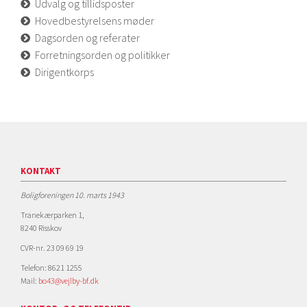
Udvalg og tillidsposter
Hovedbestyrelsens møder
Dagsorden og referater
Forretningsorden og politikker
Dirigentkorps
KONTAKT
Boligforeningen 10. marts 1943
Tranekærparken 1,
8240 Risskov
CVR-nr. 23 09 69 19
Telefon: 8621 1255
Mail:
bo43@vejlby-bf.dk