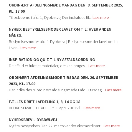
ORDINÆRT AFDELINGSMØDE MANDAG DEN. 8. SEPTEMBER 2025,
KL. 17.00
Til beboerne i afd. 1, Dybbølvej Der indkaldes til...
Læs mere
NYHED: BESTYRELSESMØDER LAVET OM TIL: HVER ANDEN
MÅNED.
Bestyrelsesmøder afd. 1 Dybbølvej Bestyrelsesmøder lavet om til:
Hver...
Læs mere
INSPIRATION OG QUIZ TIL NY AFFALDSORDNING
Dit affald er fuldt af materialer, der kan bruges...
Læs mere
ORDINÆRT AFDELINGSMØDE TIRSDAG DEN. 26. SEPTEMBER
2023, KL. 17.00
Der indkaldes til ordinært afdelingsmøde i afd. 1 tirsdag...
Læs mere
FÆLLES DRIFT I AFDELING 1, 8, 14 OG 18
BEDRE SERVICE TIL ALLE! Pr. 3. april 2018 vil...
Læs mere
NYHEDSBREV – DYBBØLVEJ
Nyt fra bestyrelsen Den 22. marts var der ekstraordinær...
Læs mere