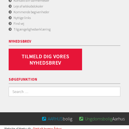
Kontakt din varmemester
Leje af selskabslokaler
Kommende begivenheder
Nyttige links
Find vej
Tilgængelighedserklæring
NYHEDSBREV
SØGEFUNKTION
AARHUS
bolig
Ungdomsbolig
Aarhus


Website af Hoeks.dk -
Digitalt bureau Århus