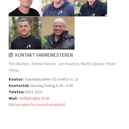
KONTAKT VARMEMESTEREN
Kim Madsen, Tommy Nielsen, Jan Knudsen, Martin Opolzer, Peder
Flarup
Kontor:
Tranekærparken 7D overfor nr. 13
Kontortid:
Mandag-fredag 8.30 - 9.00
Telefon:
8621 1626
Mail:
vm08@vejlby-bf.dk
Klik her uden for normal arbejdstid